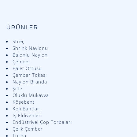
ÜRÜNLER
Streç
Shrink Naylonu
Balonlu Naylon
Çember
Palet Örtüsü
Çember Tokası
Naylon Branda
Şilte
Oluklu Mukavva
Köşebent
Koli Bantları
İş Eldivenleri
Endüstriyel Çöp Torbaları
Çelik Çember
Torba