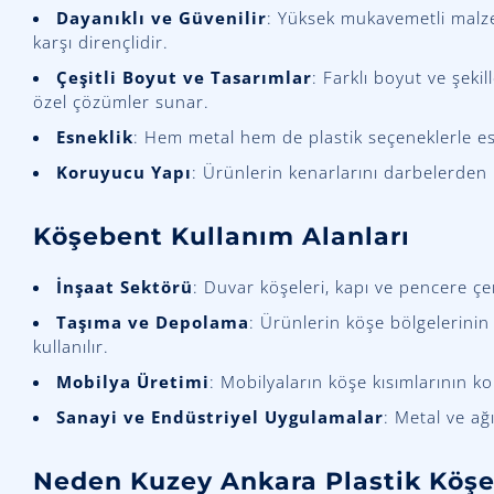
Dayanıklı ve Güvenilir
: Yüksek mukavemetli malze
karşı dirençlidir.
Çeşitli Boyut ve Tasarımlar
: Farklı boyut ve şeki
özel çözümler sunar.
Esneklik
: Hem metal hem de plastik seçeneklerle es
Koruyucu Yapı
: Ürünlerin kenarlarını darbelerden
Köşebent Kullanım Alanları
İnşaat Sektörü
: Duvar köşeleri, kapı ve pencere ç
Taşıma ve Depolama
: Ürünlerin köşe bölgelerini
kullanılır.
Mobilya Üretimi
: Mobilyaların köşe kısımlarının k
Sanayi ve Endüstriyel Uygulamalar
: Metal ve ağ
Neden Kuzey Ankara Plastik Köş