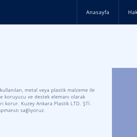
Anasayfa
Ha
kullanılan, metal veya plastik malzeme ile
öşe koruyucu ve destek elemanı olarak
eri korur. Kuzey Ankara Plastik LTD. ŞTİ.
yapmanızı sağlıyoruz.